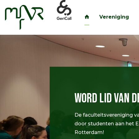
Vereniging
inloggen
Welkom bij de 
De faculteitsvereniging v
studenten aan het Erasm
Rotterdam!