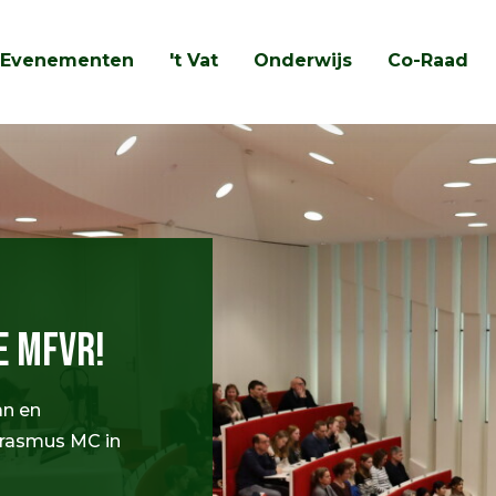
Evenementen
't Vat
Onderwijs
Co-Raad
Zoeken
MFVR!
an en door
us MC in