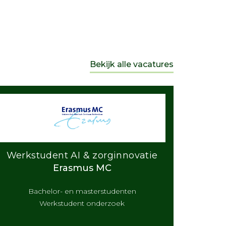
Bekijk alle vacatures
Werkstudent AI & zorginnovatie
Erasmus MC
Bachelor- en masterstudenten
Werkstudent onderzoek