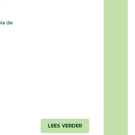
.
ela de
LEES VERDER