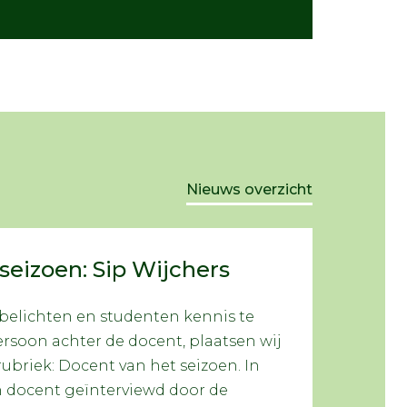
Nieuws overzicht
seizoen: Sip Wijchers
elichten en studenten kennis te
rsoon achter de docent, plaatsen wij
ubriek: Docent van het seizoen. In
n docent geïnterviewd door de