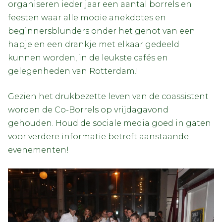
organiseren ieder jaar een aantal borrels en
feesten waar alle mooie anekdotes en
beginnersblunders onder het genot van een
hapje en een drankje met elkaar gedeeld
kunnen worden, in de leukste cafés en
gelegenheden van Rotterdam!
Gezien het drukbezette leven van de coassistent
worden de Co-Borrels op vrijdagavond
gehouden. ​Houd de sociale media goed in gaten
voor verdere informatie betreft aanstaande
evenementen!