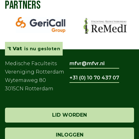
PARTNERS
't Vat
is nu gesloten
Medische Faculteits
mfvr@mfvr.nl
Vereniging Rotterdam
+31 (0) 10 70 437 07
Wytemaweg 80
3015CN Rotterdam
LID WORDEN
INLOGGEN