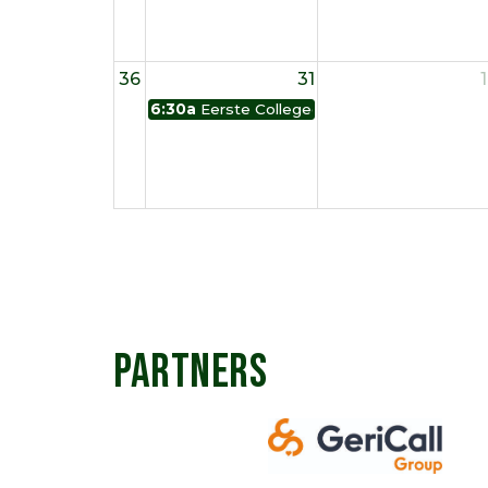
36
31
1
6:30a
Eerste Collegedag
PARTNERS