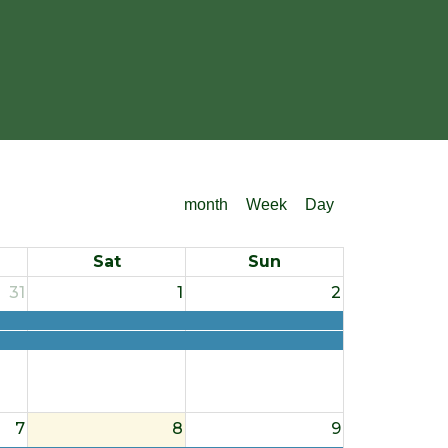
month
Week
Day
Sat
Sun
31
1
2
7
8
9