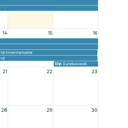
14
15
16
d inventarisatie
nd
10p
Eurekaweek
21
22
23
28
29
30