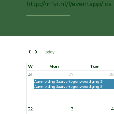
http://mfvr.nl/f/eventapp/ics
today
W
Mon
Tue
31
27
28
Aanmelding Jaarvertegenwoordiging 2!
Aanmelding Jaarvertegenwoordiging 3!
32
3
4