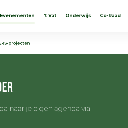
Evenementen
't Vat
Onderwijs
Co-Raad
Zoeken
ERS-projecten
der
 naar je eigen agenda via