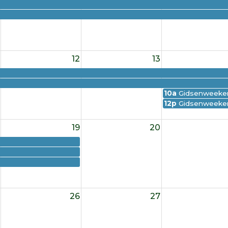
12
13
10a
Gidsenweeken
12p
Gidsenweeke
19
20
26
27