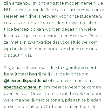
zijn artsenbul in ontvangst te mogen nemen. De
NUL creëert door de florissante carrières van onze
Heeren een divers netwerk voor onze studenten,
co-assistenten, artsen en alumni, waar te allen
tijde beroep op kan worden gedaan. In welke
levensfase je je ook bevindt, een Heer van De NUL
zal met zijn zwart-grijze das voor altijd welkom
zijn bij de vele mooie borrels en fuifen die ons
dispuut rijk is.
Als je na het lezen van dit stuk geïnteresseerd
bent (totaal begrijpelijk), slide in onze dm
@heerendispuutdenul
of stuur een mail naar
abactis@hddenul.nl
om meer te weten te komen
over De NUL. Onze interesse valt te wekken door
ware mannelijkheid te tonen, pils aan te bieden
en vestjes te likken. Onthoud te allen tijde: De