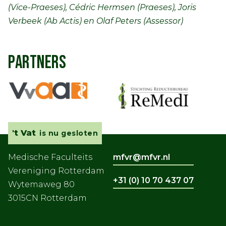
(Vice-Praeses), Cédric Hermsen (Praeses), Joris
Verbeek (Ab Actis) en Olaf Peters (Assessor)
PARTNERS
't Vat
is nu gesloten
Medische Faculteits
mfvr@mfvr.nl
Vereniging Rotterdam
+31 (0) 10 70 437 07
Wytemaweg 80
3015CN Rotterdam