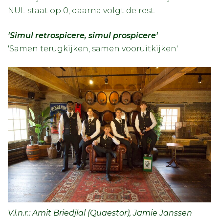
NUL staat op 0, daarna volgt de rest.
'Simul retrospicere, simul prospicere'
'Samen terugkijken, samen vooruitkijken'
V.l.n.r.: Amit Briedjlal (Quaestor), Jamie Janssen