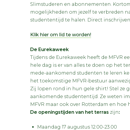
Slimstuderen en abonnementen. Kortom, 
mogelijkheden om jezelf te verbreden naa
studententijd te halen. Direct inschrijve
Klik hier om lid te worden!
De Eurekaweek
Tijdens de Eurekaweek heeft de MFVR e
hele dag is er van alles te doen op het t
mede-aankomend studenten te leren kenn
het toekomstige MFVR-bestuur aanwezig
Zij lopen rond in hun gele shirt! Stel ze g
aankomende studententijd. Ze weten imme
MFVR maar ook over Rotterdam en hoe het
De openingstijden van het terras
zijn
:
Maandag 17 augustus 12.00-23.00