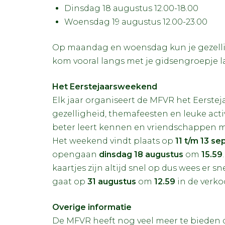
Dinsdag 18 augustus 12.00-18.00
Woensdag 19 augustus 12.00-23.00
Op maandag en woensdag kun je gezellig
kom vooral langs met je gidsengroepje 
Het Eerstejaarsweekend
Elk jaar organiseert de MFVR het Eerste
gezelligheid, themafeesten en leuke activ
beter leert kennen en vriendschappen maa
Het weekend vindt plaats op
11
t/m 13
se
opengaan
dinsdag 18 augustus
om
15.59
kaartjes zijn altijd snel op dus wees er s
gaat op
31 augustus
om
12.59
in de verko
Overige informatie
De MFVR heeft nog veel meer te bieden 