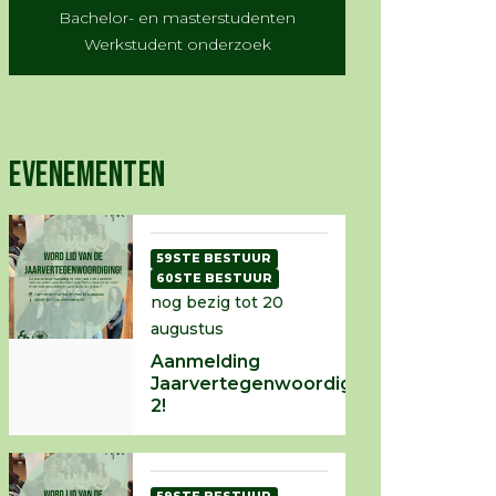
Bachelor- en masterstudenten
Werkstudent onderzoek
EVENEMENTEN
59STE BESTUUR
60STE BESTUUR
nog bezig tot 20
augustus
Aanmelding
Jaarvertegenwoordiging
2!