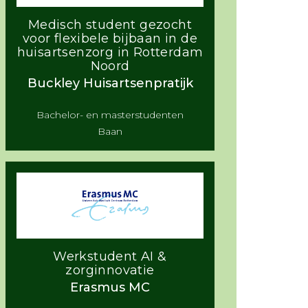
Medisch student gezocht
voor flexibele bijbaan in de
huisartsenzorg in Rotterdam
Noord
Buckley Huisartsenpratijk
Bachelor- en masterstudenten
Baan
Werkstudent AI &
zorginnovatie
Erasmus MC