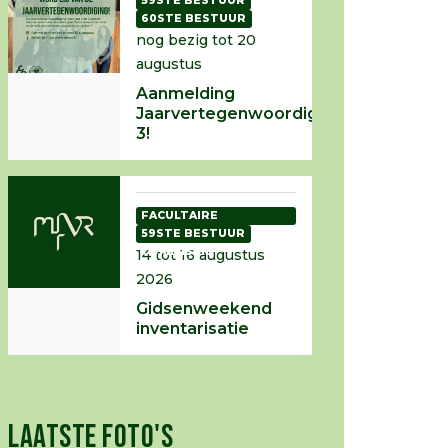
59STE BESTUUR
60STE BESTUUR
nog bezig tot 20
augustus
Aanmelding
Jaarvertegenwoordiging
3!
FACULTAIRE
INTRODUCTIE
59STE BESTUUR
COMMISSIE
14 tot 16 augustus
2026
Gidsenweekend
inventarisatie
LAATSTE FOTO'S