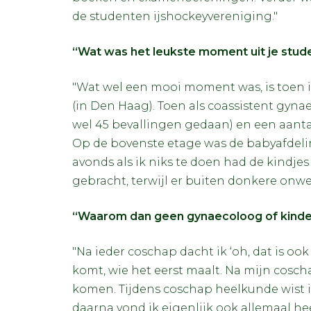
de studenten ijshockeyvereniging."
“Wat was het leukste moment uit je stude
"Wat wel een mooi moment was, is toen 
(in Den Haag). Toen als coassistent gyna
wel 45 bevallingen gedaan) en een aanta
Op de bovenste etage was de babyafdeling
avonds als ik niks te doen had de kindjes 
gebracht, terwijl er buiten donkere onw
“Waarom dan geen gynaecoloog of kinder
"Na ieder coschap dacht ik ‘oh, dat is ook 
komt, wie het eerst maalt. Na mijn cosch
komen. Tijdens coschap heelkunde wist ik
daarna vond ik eigenlijk ook allemaal hee