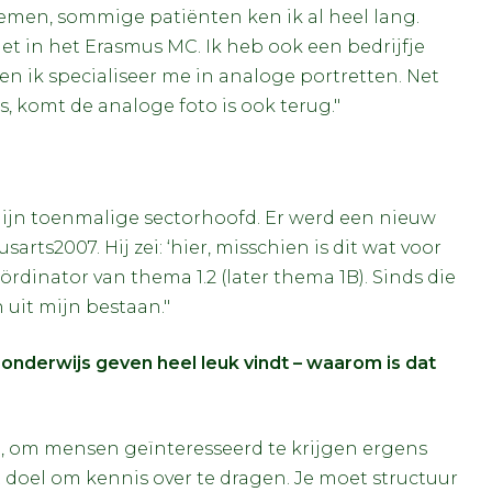
nemen, sommige patiënten ken ik al heel lang.
et in het Erasmus MC. Ik heb ook een bedrijfje
 en ik specialiseer me in analoge portretten. Net
, komt de analoge foto is ook terug."
 mijn toenmalige sectorhoofd. Er werd een nieuw
rts2007. Hij zei: ‘hier, misschien is dit wat voor
rdinator van thema 1.2 (later thema 1B). Sinds die
 uit mijn bestaan."
 onderwijs geven heel leuk vindt – waarom is dat
n, om mensen geïnteresseerd te krijgen ergens
t doel om kennis over te dragen. Je moet structuur