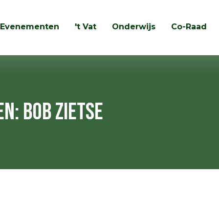
Evenementen
't Vat
Onderwijs
Co-Raad
Zoeken
n: Bob Zietse