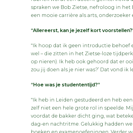
spraken we Bob Zietse, nefroloog in he
een mooie carrière als arts, onderzoeker
“Allereerst, kan je jezelf kort voorstellen?
"Ik hoop dat ik geen introductie behoef 
wel – die zitten in het Zietse-loze tijdpe
op nieren). Ik heb ook gehoord dat er ooi
zou jij doen als je nier was?’ Dat vond ik 
“Hoe was je studententijd?”
"Ik heb in Leiden gestudeerd en heb een
zelf niet een hele grote rol in speelde
voordat de bakker dicht ging, wat betek
dag-en nachtritme. Gelukkig hadden we 
boeken en examenoefeningen. Verder was 