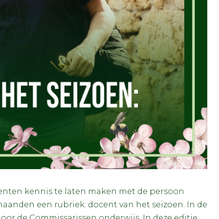
enten kennis te laten maken met de persoon
 maanden een rubriek: docent van het seizoen. In de
oor de Commissarissen onderwijs. In deze editie