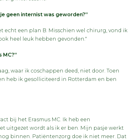
s je geen internist was geworden?”
et echt een plan B. Misschien wel chirurg, vond ik
k ook heel leuk hebben gevonden."
s MC?”
aag, waar ik coschappen deed, niet door. Toen
n heb ik gesolliciteerd in Rotterdam en ben
tract bij het Erasmus MC. Ik heb een
et uitgezet wordt als ik er ben. Mijn pasje werkt
 nog binnen. Patiëntenzorg doe ik niet meer. Dat