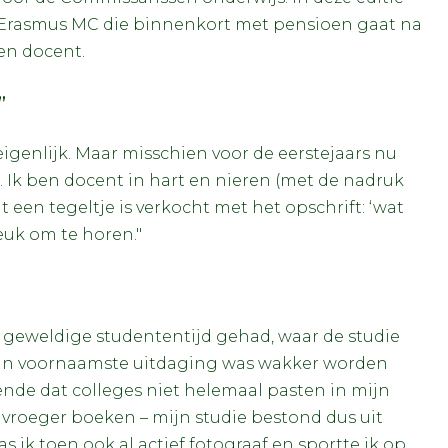
t Erasmus MC die binnenkort met pensioen gaat na
 en docent.
”
eigenlijk. Maar misschien voor de eerstejaars nu
rk. Ik ben docent in hart en nieren (met de nadruk
t een tegeltje is verkocht met het opschrift: ‘wat
leuk om te horen."
 geweldige studententijd gehad, waar de studie
. Mijn voornaamste uitdaging was wakker worden
ende dat colleges niet helemaal pasten in mijn
vroeger boeken – mijn studie bestond dus uit
ik toen ook al actief fotograaf en sportte ik op