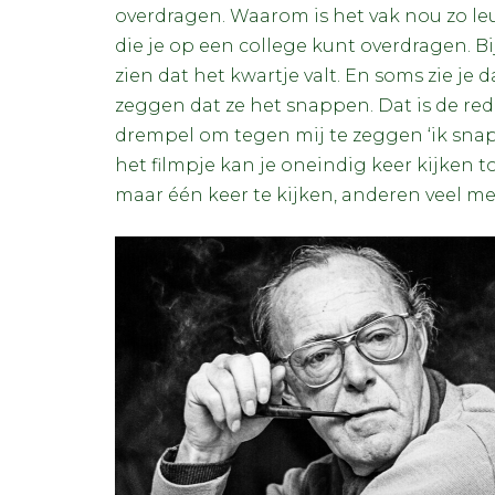
overdragen. Waarom is het vak nou zo le
die je op een college kunt overdragen. Bi
zien dat het kwartje valt. En soms zie je 
zeggen dat ze het snappen. Dat is de red
drempel om tegen mij te zeggen ‘ik snap h
het filmpje kan je oneindig keer kijken
maar één keer te kijken, anderen veel me