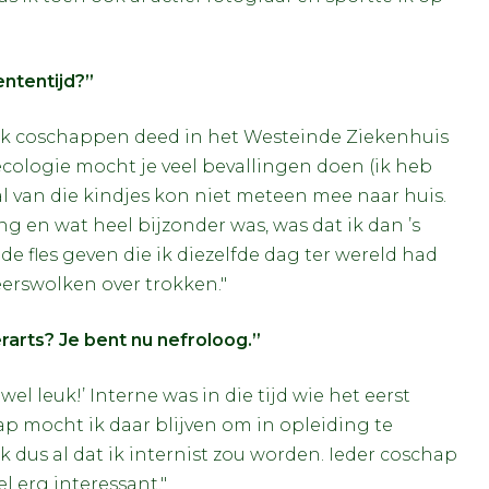
ntentijd?”
ik coschappen deed in het Westeinde Ziekenhuis
ecologie mocht je veel bevallingen doen (ik heb
l van die kindjes kon niet meteen mee naar huis.
 en wat heel bijzonder was, was dat ik dan ’s
de fles geven die ik diezelfde dag ter wereld had
eerswolken over trokken."
arts? Je bent nu nefroloog.”
wel leuk!’ Interne was in die tijd wie het eerst
ap mocht ik daar blijven om in opleiding te
 dus al dat ik internist zou worden. Ieder coschap
l erg interessant."