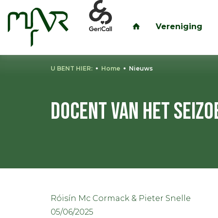
Vereniging
inloggen
U BENT HIER:
Home
Nieuws
Docent van het seizoe
Róisín Mc Cormack & Pieter Snelle
05/06/2025