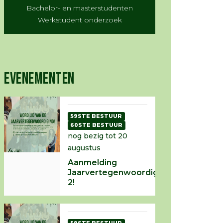
Bachelor- en masterstudenten
Werkstudent onderzoek
EVENEMENTEN
59STE BESTUUR
60STE BESTUUR
nog bezig tot 20
augustus
Aanmelding
Jaarvertegenwoordiging
2!