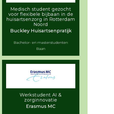
Medisch student gezocht
voor flexibele bijbaan in de
huisartsenzorg in Rotterdam
Noord
Buckley Huisartsenpratijk
Bachelor- en masterstudenten
Baan
Werkstudent AI &
zorginnovatie
Erasmus MC