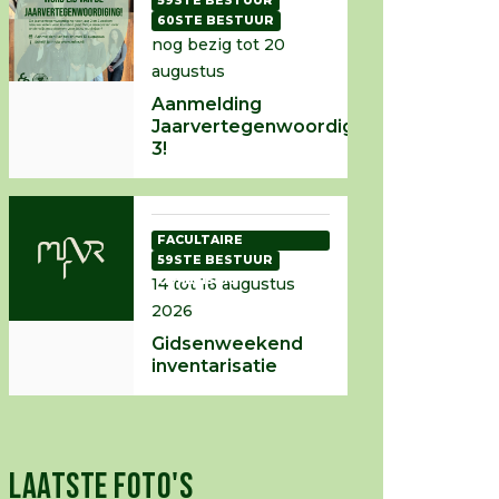
59STE BESTUUR
60STE BESTUUR
nog bezig tot 20
augustus
Aanmelding
Jaarvertegenwoordiging
3!
FACULTAIRE
INTRODUCTIE
59STE BESTUUR
COMMISSIE
14 tot 16 augustus
2026
Gidsenweekend
inventarisatie
LAATSTE FOTO'S