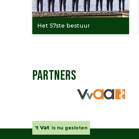
Het 57ste bestuur
PARTNERS
't Vat
is nu gesloten