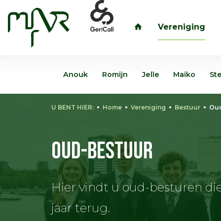
Vereniging
inloggen
Anouk
Romijn
Jelle
Maiko
St
U BENT HIER:
Home
Vereniging
Bestuur
Oud
Oud-bestuur
Hier vindt u oud-besturen die 
jaar terug.