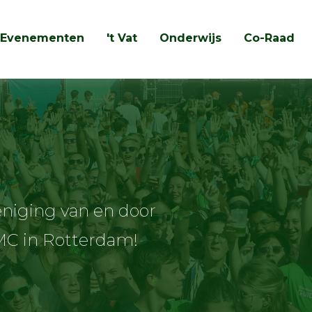
Evenementen
't Vat
Onderwijs
Co-Raad
Zoeken
eniging van en door
MC in Rotterdam!