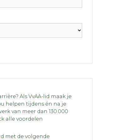
rrière? Als VvAA-lid maak je
ou helpen tijdens én na je
twerk van meer dan 130.000
ck alle voordelen
ord met de volgende