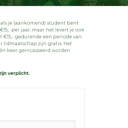
n als je (aankomend) student bent
5,- per jaar, maar het levert je ook
gt €15,- gedurende een periode van
ar lidmaatschap zijn gratis. Het
in één keer geïncasseerd worden.
jn verplicht.