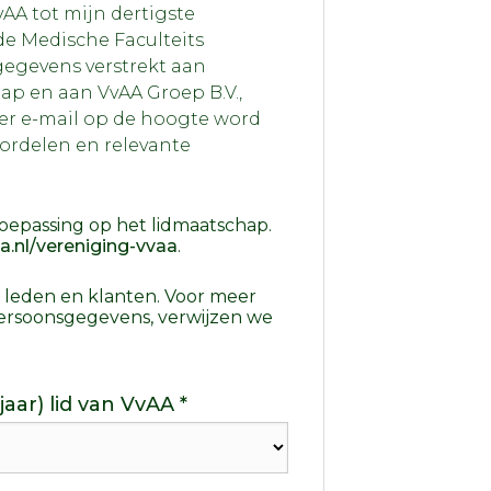
vAA tot mijn dertigste
de Medische Faculteits
egevens verstrekt aan
ap en aan VvAA Groep B.V.,
er e-mail op de hoogte word
ordelen en relevante
oepassing op het lidmaatschap.
.nl/vereniging-vvaa
.
r leden en klanten. Voor meer
ersoonsgegevens, verwijzen we
Ik word (tot mijn dertigste levensjaar) lid van VvAA *