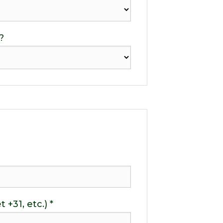
?
+31, etc.) *