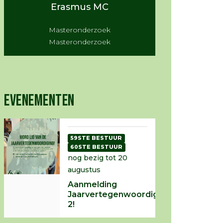
Erasmus MC
Masteronderzoek
Masteronderzoek
EVENEMENTEN
59STE BESTUUR
60STE BESTUUR
nog bezig tot 20
augustus
Aanmelding
Jaarvertegenwoordiging
2!