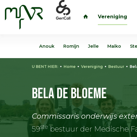
Vereniging
inloggen
Anouk
Romijn
Jelle
Maiko
St
U BENT HIER:
Home
Vereniging
Bestuur
Bel
Bela de Bloeme
Commissaris onderwijs exte
ste
59
bestuur der Medische Fa