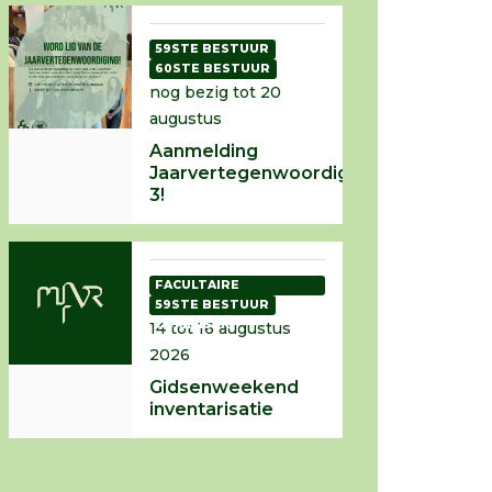
59STE BESTUUR
60STE BESTUUR
nog bezig tot 20
augustus
Aanmelding
Jaarvertegenwoordiging
3!
FACULTAIRE
INTRODUCTIE
59STE BESTUUR
COMMISSIE
14 tot 16 augustus
2026
Gidsenweekend
inventarisatie