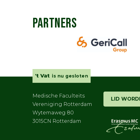
PARTNERS
't Vat
is nu gesloten
Medische Faculteits
LID WORD
Vereniging Rotterdam
Wytemaweg 80
3015CN Rotterdam