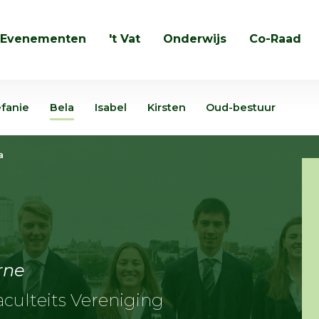
Evenementen
't Vat
Onderwijs
Co-Raad
Zoeken
efanie
Bela
Isabel
Kirsten
Oud-bestuur
a
rne
culteits Vereniging