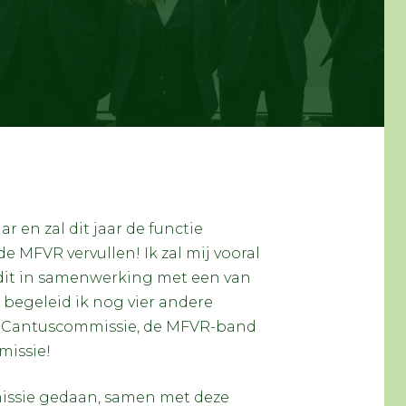
r en zal dit jaar de functie
 MFVR vervullen! Ik zal mij vooral
dit in samenwerking met een van
begeleid ik nog vier andere
de Cantuscommissie, de MFVR-band
missie!
mmissie gedaan, samen met deze