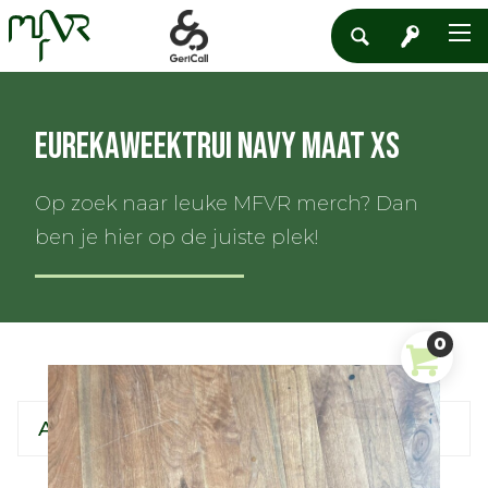
Eurekaweektrui navy maat XS
Op zoek naar leuke MFVR merch? Dan
ben je hier op de juiste plek!
0
Almanak
Eurekaweektrui
Kleding