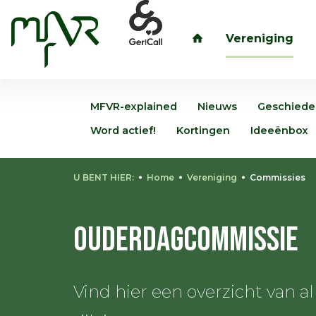
Vereniging
inloggen
MFVR-explained
Nieuws
Geschiede
Word actief!
Kortingen
Ideeënbox
U BENT HIER:
Home
Vereniging
Commissies
Ouderdagcommissie
Vind hier een overzicht van 