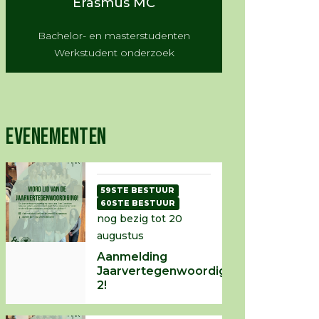
Erasmus MC
Bachelor- en masterstudenten
Werkstudent onderzoek
EVENEMENTEN
59STE BESTUUR
60STE BESTUUR
nog bezig tot 20
augustus
Aanmelding
Jaarvertegenwoordiging
2!