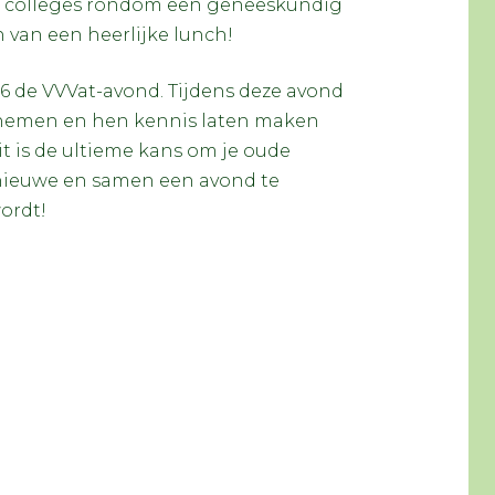
 en colleges rondom een geneeskundig
 van een heerlijke lunch!
6 de VVVat-avond. Tijdens deze avond
e nemen en hen kennis laten maken
t is de ultieme kans om je oude
nieuwe en samen een avond te
ordt!