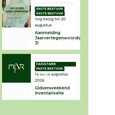
59STE BESTUUR
60STE BESTUUR
nog bezig tot 20
augustus
Aanmelding
Jaarvertegenwoordiging
3!
FACULTAIRE
INTRODUCTIE
59STE BESTUUR
COMMISSIE
14 tot 16 augustus
2026
Gidsenweekend
inventarisatie