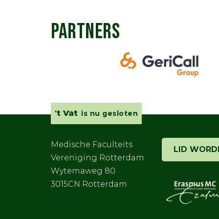
PARTNERS
't Vat
is nu gesloten
Medische Faculteits
LID WORD
Vereniging Rotterdam
Wytemaweg 80
3015CN Rotterdam