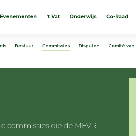
Evenementen
't Vat
Onderwijs
Co-Raad
Zoeken
nis
Bestuur
Commissies
Disputen
Comité van
alle commissies die de MFVR