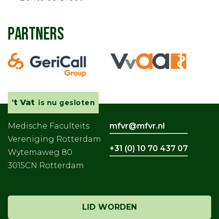
PARTNERS
't Vat
is nu gesloten
Medische Faculteits
mfvr@mfvr.nl
Vereniging Rotterdam
+31 (0) 10 70 437 07
Wytemaweg 80
3015CN Rotterdam
LID WORDEN