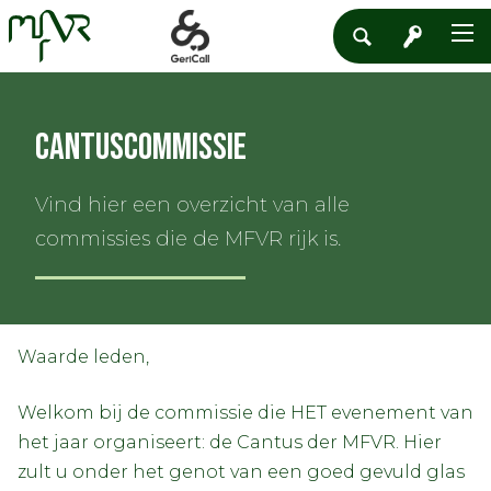
Cantuscommissie
Vind hier een overzicht van alle
commissies die de MFVR rijk is.
Waarde leden,
Welkom bij de commissie die HET evenement van
het jaar organiseert: de Cantus der MFVR. Hier
zult u onder het genot van een goed gevuld glas