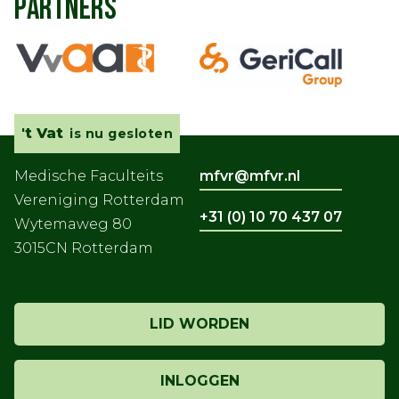
PARTNERS
't Vat
is nu gesloten
Medische Faculteits
mfvr@mfvr.nl
Vereniging Rotterdam
+31 (0) 10 70 437 07
Wytemaweg 80
3015CN Rotterdam
LID WORDEN
INLOGGEN