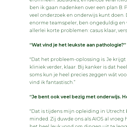
ben ik gaan nadenken over een plan B. Pa
veel onderzoek en onderwijs kunt doen. D
enorme teamspeler, ben ongeduldig en wil
allerlei korte problemen: casus klaar, ver
“Wat vind je het leukste aan pathologie?”
"Dat het probleem-oplossing is. Je krijgt e
kliniek verder, klaar. Bij kanker is dat h
soms kun je heel precies zeggen wát voo
vind ik fantastisch.”
“Je bent ook veel bezig met onderwijs. H
"Dat is tijdens mijn opleiding in Utrech
minded. Zij duwde ons als AIOS al vroeg het
het heel leuk vond om dingen uit te leg