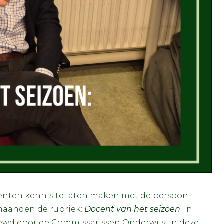
enten kennis te laten maken met de persoon
 maanden de rubriek:
Docent van het seizoen
. In
iewd door de Commissarissen Onderwijs. In deze