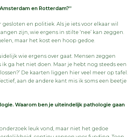
sen Amsterdam en Rotterdam?”
esloten en politiek. Als je iets voor elkaar wil
angen zijn, wie ergens in stilte ‘nee’ kan zeggen.
regelen, maar het kost een hoop gedoe.
 duidelijk wie ergens over gaat. Mensen zeggen
s ik ga het niet doen. Maar je hebt nog steeds een
ssen?’ De kaarten liggen hier veel meer op tafel.
fectief, aan de andere kant mis ik soms een beetje
logie. Waarom ben je uiteindelijk pathologie gaan
 onderzoek leuk vond, maar niet het gedoe
ordelijkheid, continu rennen voor funding. Toen