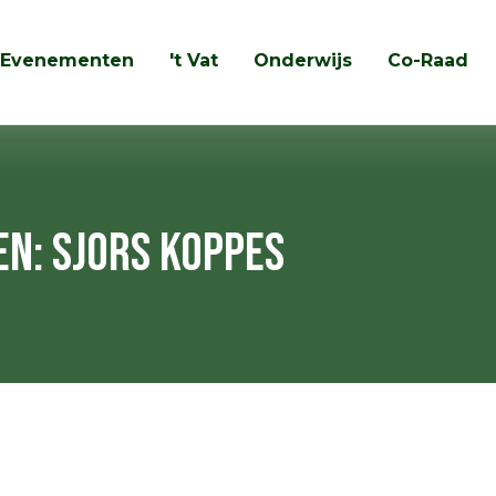
Evenementen
't Vat
Onderwijs
Co-Raad
Zoeken
en: Sjors Koppes