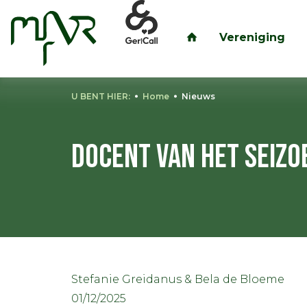
Vereniging
inloggen
U BENT HIER:
Home
Nieuws
Docent van het seizo
Stefanie Greidanus & Bela de Bloeme
01/12/2025