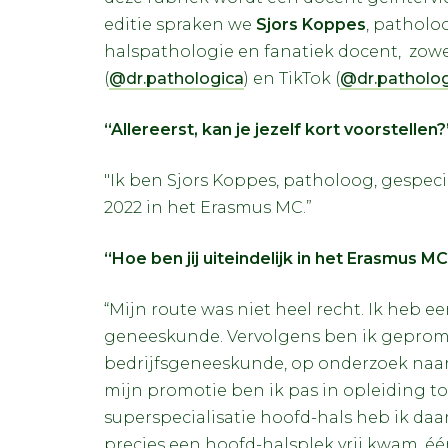
editie spraken we
Sjors Koppes
, patholo
halspathologie en fanatiek docent, zowel
(
@dr.pathologica
) en TikTok (
@dr.patholog
“Allereerst, kan je jezelf kort voorstellen?
"Ik ben Sjors Koppes, patholoog, gespeci
2022 in het Erasmus MC.”
“Hoe ben jij uiteindelijk in het Erasmus 
“Mijn route was niet heel recht. Ik heb e
geneeskunde. Vervolgens ben ik geprom
bedrijfsgeneeskunde, op onderzoek naar
mijn promotie ben ik pas in opleiding t
superspecialisatie hoofd-hals heb ik da
precies een hoofd-halsplek vrij kwam, éé