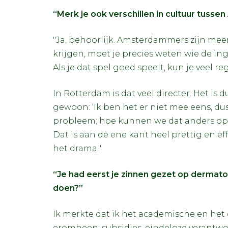
“Merk je ook verschillen in cultuur tus
"Ja, behoorlijk. Amsterdammers zijn meer g
krijgen, moet je precies weten wie de ing
Als je dat spel goed speelt, kun je veel 
In Rotterdam is dat veel directer. Het is
gewoon: ‘Ik ben het er niet mee eens, du
probleem; hoe kunnen we dat anders oplo
Dat is aan de ene kant heel prettig en ef
het drama."
“Je had eerst je zinnen gezet op dermato
doen?”
Ik merkte dat ik het academische en het
eromheen: subsidies, eindeloze verantwo