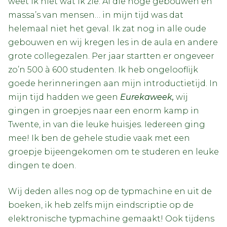
weet ik niet wat ik zie. Al die hoge gebouwen en
massa’s van mensen… in mijn tijd was dat
helemaal niet het geval. Ik zat nog in alle oude
gebouwen en wij kregen les in de aula en andere
grote collegezalen. Per jaar startten er ongeveer
zo’n 500 à 600 studenten. Ik heb ongelooflijk
goede herinneringen aan mijn introductietijd. In
mijn tijd hadden we geen
Eurekaweek,
wij
gingen in groepjes naar een enorm kamp in
Twente, in van die leuke huisjes. Iedereen ging
mee! Ik ben de gehele studie vaak met een
groepje bijeengekomen om te studeren en leuke
dingen te doen.
Wij deden alles nog op de typmachine en uit de
boeken, ik heb zelfs mijn eindscriptie op de
elektronische typmachine gemaakt! Ook tijdens