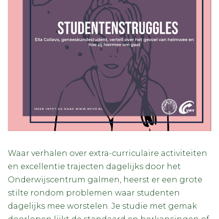
Waar verhalen over extra-curriculaire activiteiten
en excellentie trajecten dagelijks door het
Onderwijscentrum galmen, heerst er een grote
stilte rondom problemen waar studenten
dagelijks mee worstelen. Je studie met gemak