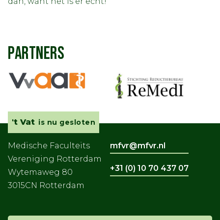
dan, want het is er echt!’
PARTNERS
't Vat
is nu gesloten
Medische Faculteits
mfvr@mfvr.nl
Vereniging Rotterdam
+31 (0) 10 70 437 07
Wytemaweg 80
3015CN Rotterdam