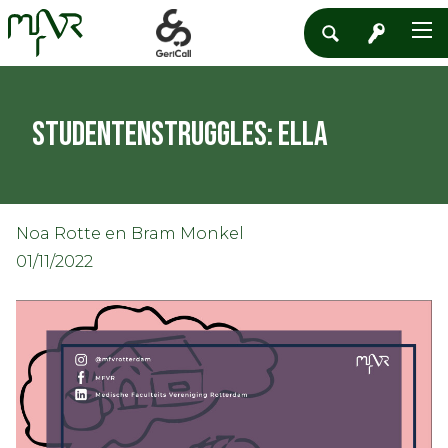
Studentenstruggles: Ella
Noa Rotte en Bram Monkel
01/11/2022