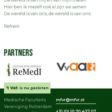
De wereld is van mij en van mijn maten
Hier ben ik mezelf ook al zijn we samen
De wereld is van ons, de wereld is van ons
Refrein
PARTNERS
't Vat
is nu gesloten
Medische Faculteits
mfvr@mfvr.nl
Vereniging Rotterdam
+31 (0) 10 70 437 07