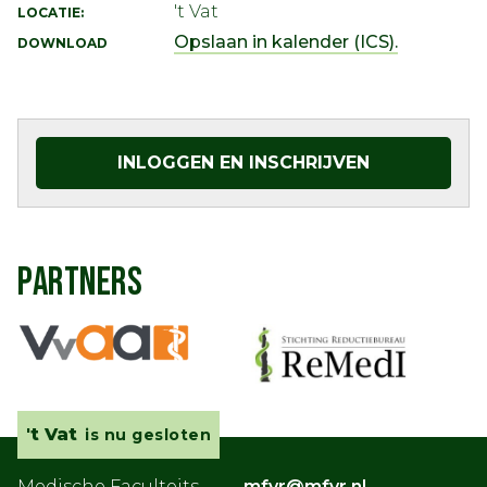
't Vat
LOCATIE:
Opslaan in kalender (ICS).
DOWNLOAD
INLOGGEN EN INSCHRIJVEN
PARTNERS
't Vat
is nu gesloten
Medische Faculteits
mfvr@mfvr.nl