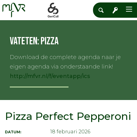
Vateten: Pizza
Download de complete agenda naar je
eigen agenda via onderstaande link!
http://mfvr.nl/f/eventapp/ics
Pizza Perfect Pepperoni
18 februari 2026
DATUM: