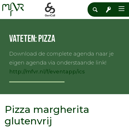
Vateten: Pizza
Download de complete agenda naar je
eigen agenda via onderstaande link!
http://mfvr.nl/f/eventapp/ics
Pizza margherita
glutenvrij