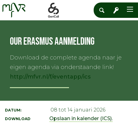
OUR Erasmus aanmelding
Download de complete agenda naar je
eigen agenda via onderstaande link!
http://mfvr.nl/f/eventapp/ics
08 tot 14 januari 2026
DATUM:
Opslaan in kalender (ICS).
DOWNLOAD