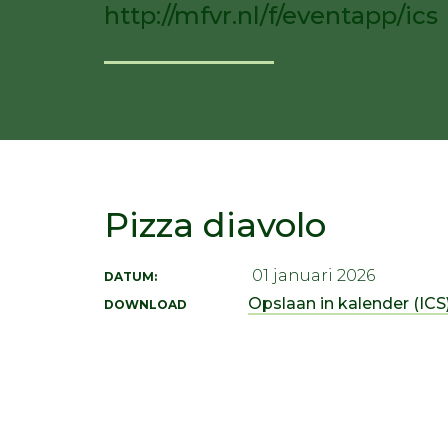
http://mfvr.nl/f/eventapp/ics
Pizza diavolo
01 januari 2026
DATUM:
Opslaan in kalender (ICS)
DOWNLOAD