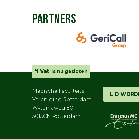
PARTNERS
't Vat
is nu gesloten
Medische Faculteits
LID WORD
Vereniging Rotterdam
Wytemaweg 80
3015CN Rotterdam