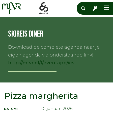
Skireis diner
Download de complete agenda naar je
eigen agenda via onderstaande link!
http://mfvr.nl/f/eventapp/ics
Pizza margherita
01 januari 2026
DATUM: