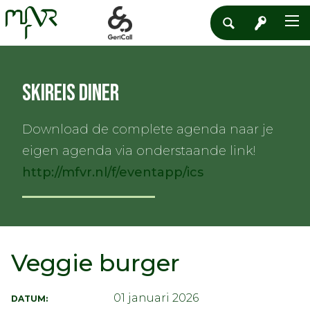
Skireis diner
Download de complete agenda naar je
eigen agenda via onderstaande link!
http://mfvr.nl/f/eventapp/ics
Veggie burger
01 januari 2026
DATUM: