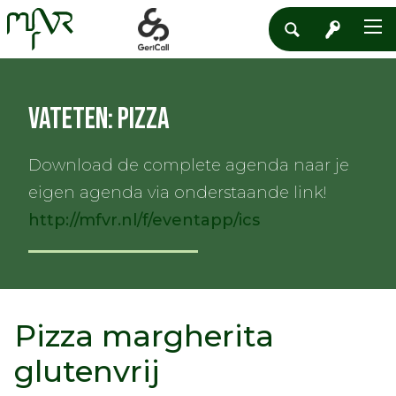
Vateten: Pizza
Download de complete agenda naar je
eigen agenda via onderstaande link!
http://mfvr.nl/f/eventapp/ics
Pizza margherita
glutenvrij