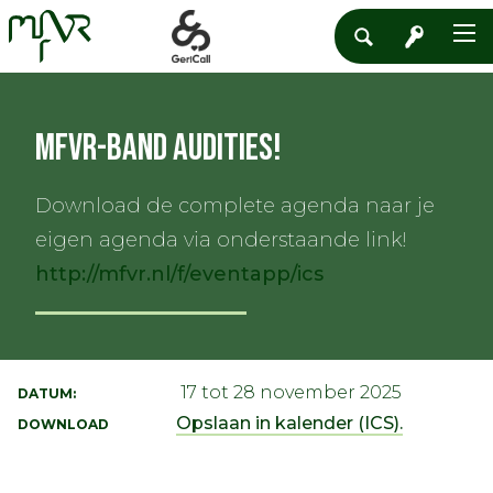
MFVR-band audities!
Download de complete agenda naar je
eigen agenda via onderstaande link!
http://mfvr.nl/f/eventapp/ics
17 tot 28 november 2025
DATUM:
Opslaan in kalender (ICS).
DOWNLOAD