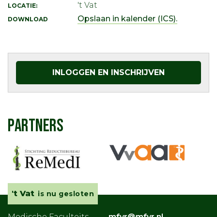
't Vat
LOCATIE:
Opslaan in kalender (ICS).
DOWNLOAD
INLOGGEN EN INSCHRIJVEN
PARTNERS
't Vat
is nu gesloten
Medische Faculteits
mfvr@mfvr.nl