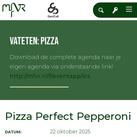
Vateten: Pizza
Download de complete agenda naar je
eigen agenda via onderstaande link!
http://mfvr.nl/f/eventapp/ics
Pizza Perfect Pepperoni
22 oktober 2025
DATUM: