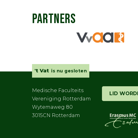
PARTNERS
't Vat
is nu gesloten
Medische Faculteits
LID WORD
Vereniging Rotterdam
Wytemaweg 80
3015CN Rotterdam