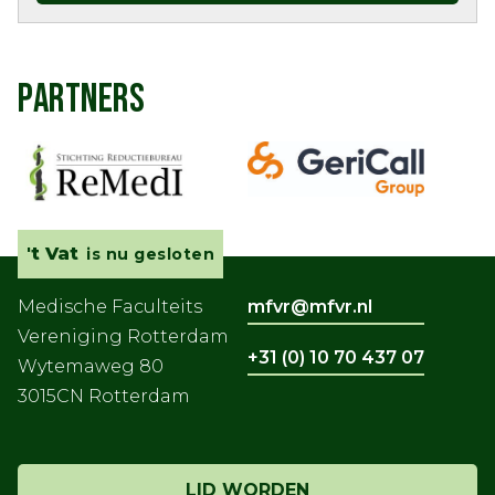
PARTNERS
't Vat
is nu gesloten
Medische Faculteits
mfvr@mfvr.nl
Vereniging Rotterdam
+31 (0) 10 70 437 07
Wytemaweg 80
3015CN Rotterdam
LID WORDEN