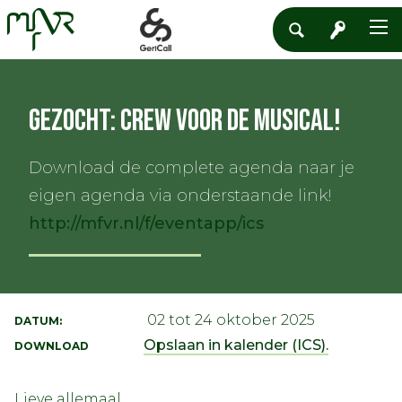
Gezocht: Crew voor de Musical!
Download de complete agenda naar je
eigen agenda via onderstaande link!
http://mfvr.nl/f/eventapp/ics
02 tot 24 oktober 2025
DATUM:
Opslaan in kalender (ICS).
DOWNLOAD
Lieve allemaal,