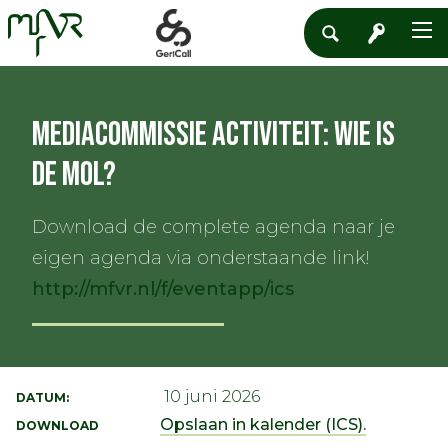
Mediacommissie activiteit: Wie is
de Mol?
Download de complete agenda naar je
eigen agenda via onderstaande link!
http://mfvr.nl/f/eventapp/ics
10 juni 2026
DATUM:
Opslaan in kalender (ICS).
DOWNLOAD