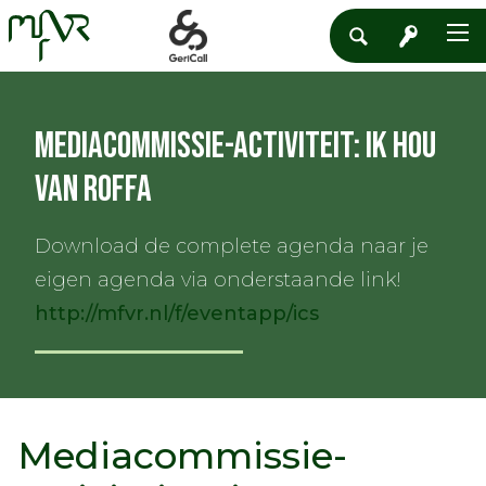
Mediacommissie-activiteit: Ik hou
van Roffa
Download de complete agenda naar je
eigen agenda via onderstaande link!
http://mfvr.nl/f/eventapp/ics
Mediacommissie-