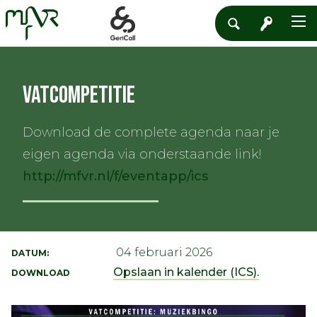
Vatcompetitie
Download de complete agenda naar je
eigen agenda via onderstaande link!
http://mfvr.nl/f/eventapp/ics
04 februari 2026
DATUM:
Opslaan in kalender (ICS).
DOWNLOAD