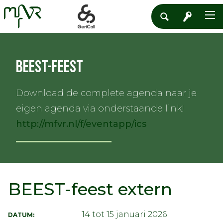
BEEST-feest
Download de complete agenda naar je
eigen agenda via onderstaande link!
http://mfvr.nl/f/eventapp/ics
BEEST-feest extern
14 tot 15 januari 2026
DATUM: