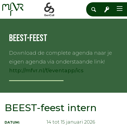
BEEST-feest
Download de complete agenda naar je
eigen agenda via onderstaande link!
http://mfvr.nl/f/eventapp/ics
BEEST-feest intern
14 tot 15 januari 2026
DATUM: