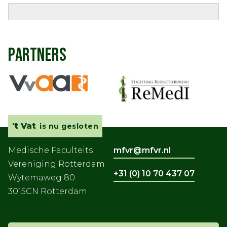
PARTNERS
't Vat
is nu gesloten
Medische Faculteits
mfvr@mfvr.nl
Vereniging Rotterdam
+31 (0) 10 70 437 07
Wytemaweg 80
3015CN Rotterdam