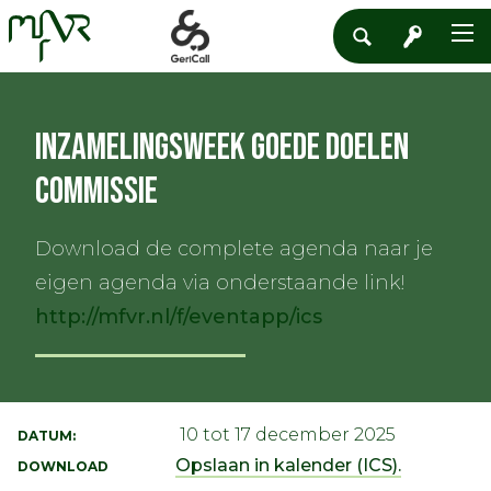
Inzamelingsweek Goede Doelen
Commissie
Download de complete agenda naar je
eigen agenda via onderstaande link!
http://mfvr.nl/f/eventapp/ics
10 tot 17 december 2025
DATUM:
Opslaan in kalender (ICS).
DOWNLOAD