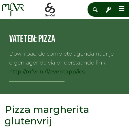
Vateten: Pizza
Download de complete agenda naar je
eigen agenda via onderstaande link!
http://mfvr.nl/f/eventapp/ics
Pizza margherita
glutenvrij