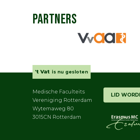
PARTNERS
't Vat
is nu gesloten
Medische Faculteits
LID WORD
Vereniging Rotterdam
Wytemaweg 80
3015CN Rotterdam