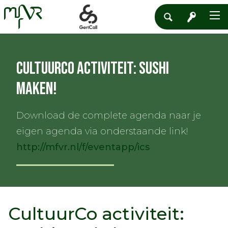
CultuurCo activiteit: Sushi
maken!
Download de complete agenda naar je
eigen agenda via onderstaande link!
http://mfvr.nl/f/eventapp/ics
CultuurCo activiteit: