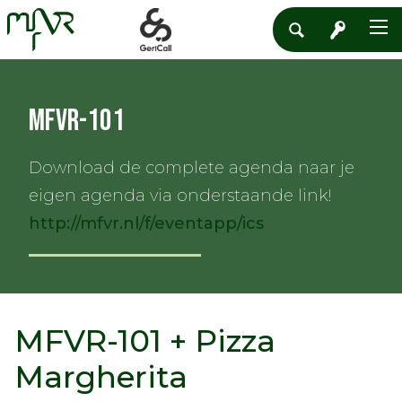
MFVR-101
Download de complete agenda naar je
eigen agenda via onderstaande link!
http://mfvr.nl/f/eventapp/ics
MFVR-101 + Pizza
Margherita