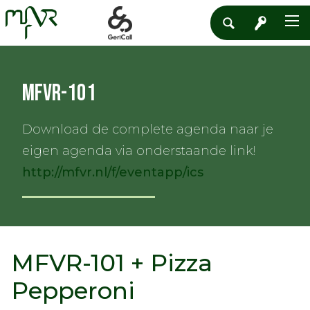
MFVR-101
Download de complete agenda naar je
eigen agenda via onderstaande link!
http://mfvr.nl/f/eventapp/ics
MFVR-101 + Pizza
Pepperoni