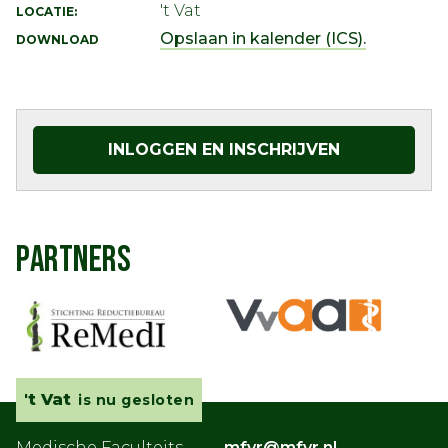
't Vat
LOCATIE:
Opslaan in kalender (ICS).
DOWNLOAD
INLOGGEN EN INSCHRIJVEN
PARTNERS
't Vat
is nu gesloten
Medische Faculteits
mfvr@mfvr.nl