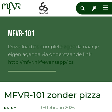
MFVR-101
Download de complete agenda naar je
eigen agenda via onderstaande link!
http://mfvr.nl/f/eventapp/ics
MFVR-101 zonder pizza
09 februari 2026
DATUM: