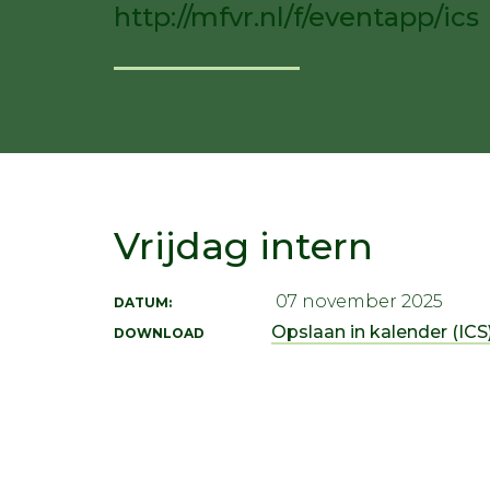
http://mfvr.nl/f/eventapp/ics
Vrijdag intern
07 november 2025
DATUM:
Opslaan in kalender (ICS)
DOWNLOAD