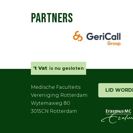
PARTNERS
't Vat
is nu gesloten
Medische Faculteits
LID WORD
Vereniging Rotterdam
Wytemaweg 80
3015CN Rotterdam