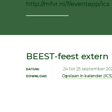
http://mfvr.nl/f/eventapp/ics
BEEST-feest extern
24 tot 25 september 20
DATUM:
Opslaan in kalender (ICS)
DOWNLOAD