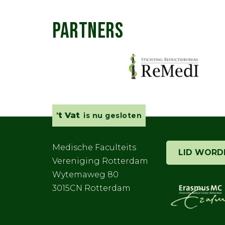
PARTNERS
't Vat
is nu gesloten
Medische Faculteits
LID WORD
Vereniging Rotterdam
Wytemaweg 80
3015CN Rotterdam