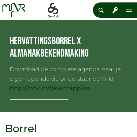
HerVattingsborrel X
Almanakbekendmaking
Download de complete agenda naar je
eigen agenda via onderstaande link!
http://mfvr.nl/f/eventapp/ics
Borrel