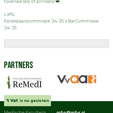
tovenaar(es) of prins(es)!👑
Liefs,
Eerstejaarscommissie ‘24-‘25 x BarCommissie
‘24-‘25
PARTNERS
't Vat
is nu gesloten
Medische Faculteits
mfvr@mfvr.nl