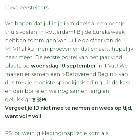
Lieve eerstejaars,
We hopen dat jullie je inmiddels al een beetje
thuis voelen in Rotterdam! Bij de Eurekaweek
hebben sommigen van jullie de sfeer van de
MFVR al kunnen proeven en dat smaakt hopelijk
naar meer! De eerste borrel van het jaar vind
plaats op
woensdag 10 september
in ‘t Vat! We
maken er samen een ✨Betoverend Begin✨ van
dus trek je mooiste sprookjeskleding uit de kast
en dan borrelen we nog samen lang en
gelukkig!!🧚🏼🪩
Vergeet je ID niet mee te nemen en wees op tijd,
want vol = vol!
PS: bij weinig kledinginspiratie kom als