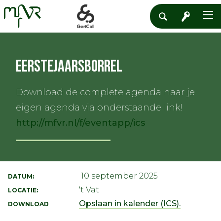
Eerstejaarsborrel
Download de complete agenda naar je
eigen agenda via onderstaande link!
http://mfvr.nl/f/eventapp/ics
10 september 2025
DATUM:
't Vat
LOCATIE:
Opslaan in kalender (ICS).
DOWNLOAD