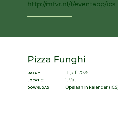
http://mfvr.nl/f/eventapp/ics
Pizza Funghi
11 juli 2025
DATUM:
't Vat
LOCATIE:
Opslaan in kalender (ICS)
DOWNLOAD