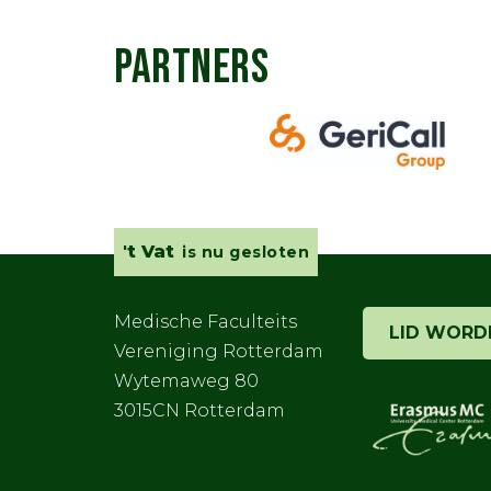
PARTNERS
't Vat
is nu gesloten
Medische Faculteits
LID WORD
Vereniging Rotterdam
Wytemaweg 80
3015CN Rotterdam