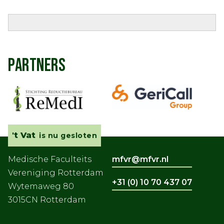
PARTNERS
't Vat
is nu gesloten
Medische Faculteits
mfvr@mfvr.nl
Vereniging Rotterdam
+31 (0) 10 70 437 07
Wytemaweg 80
3015CN Rotterdam