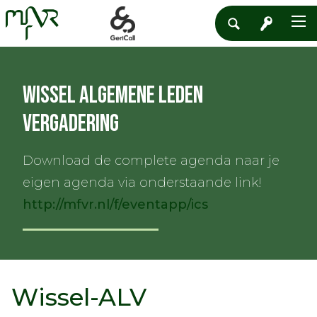
Wissel Algemene Leden
Vergadering
Download de complete agenda naar je
eigen agenda via onderstaande link!
http://mfvr.nl/f/eventapp/ics
Wissel-ALV