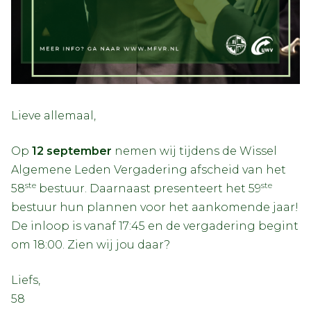
Lieve allemaal,
Op
12 september
nemen wij tijdens de Wissel
Algemene Leden Vergadering afscheid van het
ste
ste
58
bestuur. Daarnaast presenteert het 59
bestuur hun plannen voor het aankomende jaar!
De inloop is vanaf 17:45 en de vergadering begint
om 18:00. Zien wij jou daar?
Liefs,
58