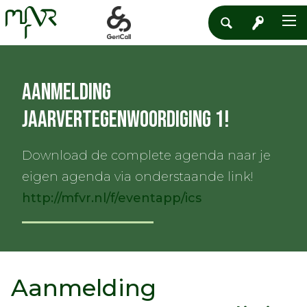
Aanmelding
Jaarvertegenwoordiging 1!
Download de complete agenda naar je
eigen agenda via onderstaande link!
http://mfvr.nl/f/eventapp/ics
Aanmelding