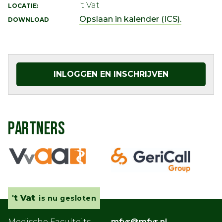
't Vat
LOCATIE:
Opslaan in kalender (ICS).
DOWNLOAD
INLOGGEN EN INSCHRIJVEN
PARTNERS
't Vat
is nu gesloten
Medische Faculteits
mfvr@mfvr.nl