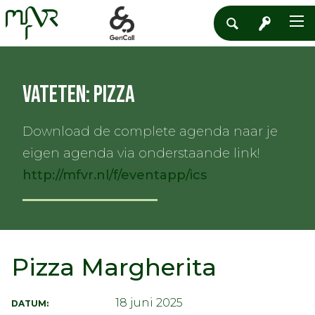
Vateten: Pizza
Download de complete agenda naar je
eigen agenda via onderstaande link!
http://mfvr.nl/f/eventapp/ics
Pizza Margherita
18 juni 2025
DATUM: