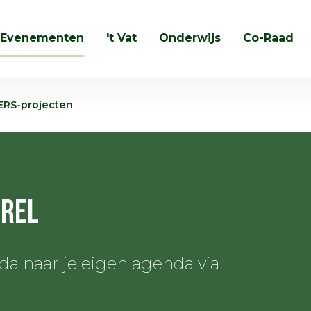
Evenementen
't Vat
Onderwijs
Co-Raad
Zoeken
ERS-projecten
rrel
 naar je eigen agenda via