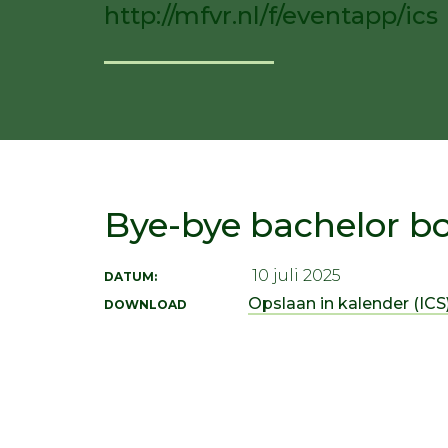
http://mfvr.nl/f/eventapp/ics
Bye-bye bachelor bor
10 juli 2025
DATUM:
Opslaan in kalender (ICS)
DOWNLOAD