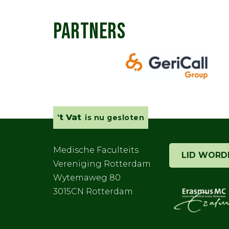
PARTNERS
't Vat
is nu gesloten
Medische Faculteits
LID WORD
Vereniging Rotterdam
Wytemaweg 80
3015CN Rotterdam