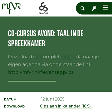
Co-cursus avond: Taal in de
spreekkamer
Download de complete agenda naar je
eigen agenda via onderstaande link!
http://mfvr.nl/f/eventapp/ics
12 juni 2025
DATUM:
Opslaan in kalender (ICS).
DOWNLOAD